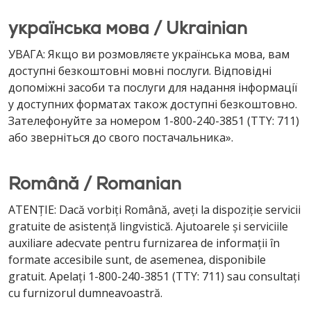
українська мова / Ukrainian
УВАГА: Якщо ви розмовляєте українська мова, вам
доступні безкоштовні мовні послуги. Відповідні
допоміжні засоби та послуги для надання інформації
у доступних форматах також доступні безкоштовно.
Зателефонуйте за номером 1-800-240-3851 (TTY: 711)
або зверніться до свого постачальника».
Română / Romanian
ATENȚIE: Dacă vorbiți Română, aveți la dispoziție servicii
gratuite de asistență lingvistică. Ajutoarele și serviciile
auxiliare adecvate pentru furnizarea de informații în
formate accesibile sunt, de asemenea, disponibile
gratuit. Apelați 1-800-240-3851 (TTY: 711) sau consultați
cu furnizorul dumneavoastră.