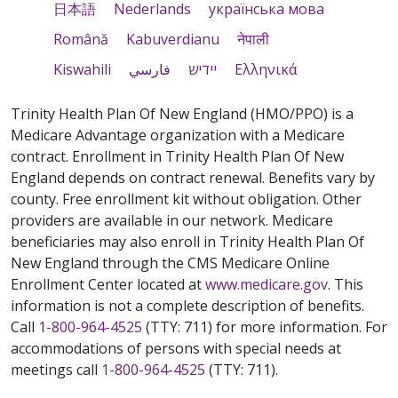
日本語
Nederlands
українська мова
Română
Kabuverdianu
नेपाली
Kiswahili
فارسي
יידיש
Ελληνικά
Trinity Health Plan Of New England (HMO/PPO) is a
Medicare Advantage organization with a Medicare
contract. Enrollment in Trinity Health Plan Of New
England depends on contract renewal. Benefits vary by
county. Free enrollment kit without obligation. Other
providers are available in our network. Medicare
beneficiaries may also enroll in Trinity Health Plan Of
New England through the CMS Medicare Online
Enrollment Center located at
www.medicare.gov
. This
information is not a complete description of benefits.
Call
1-800-964-4525
(TTY: 711) for more information. For
accommodations of persons with special needs at
meetings call
1-800-964-4525
(TTY: 711).