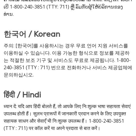
ເບີ 1-800-240-3851 (TTY: 711) ຫຼື ລົມກັບຜູ້ໃຫ້ບໍລິການຂອງ
ທ່ານ.
한국어 / Korean
주의: [한국어]를 사용하시는 경우 무료 언어 지원 서비스를
이용하실 수 있습니다. 이용 가능한 형식으로 정보를 제공하
는 적절한 보조 기구 및 서비스도 무료로 제공됩니다. 1-800-
240-3851 (TTY : 711) 번으로 전화하거나 서비스 제공업체에
문의하십시오.
हिंदी / Hindi
ध्यान दें: यदि आप हिंदी बोलते हैं, तो आपके लिए निःशुल्क भाषा सहायता सेवाएं
उपलब्ध होती हैं। सुलभ प्रारूपों में जानकारी प्रदान करने के लिए उपयुक्त
सहायक साधन और सेवाएँ भी निःशुल्क उपलब्ध हैं। 1-800-240-3851
(TTY : 711) पर कॉल करें या अपने प्रदाता से बात करें।