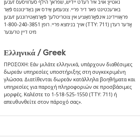
נאטיץ: אויב איר רעדט יידיש, שפראך הילף סערוויסעס זענען
בארעכטיגט פאר דיר פריי. צונעמען אַידס און באַדינונגס פֿאַר
פּראַוויידינג אינפֿאָרמאַציע אין צוטריטלעך פֿאָרמאַטירונגען זענען
אויך בנימצא פריי. רופן 1-800-240-3851 (TTY: 711) אָדער רעדן
מיט דיין טרעגער
Ελληνικά / Greek
ΠΡΟΣΟΧΗ: Εάν μιλάτε ελληνικά, υπάρχουν διαθέσιμες
δωρεάν υπηρεσίες υποστήριξης στη συγκεκριμένη
γλώσσα. Διατίθενται δωρεάν κατάλληλα βοηθήματα και
υπηρεσίες για παροχή πληροφοριών σε προσβάσιμες
μορφές. Καλέστε το 1-518-525-1550 (TTY: 711) ή
απευθυνθείτε στον πάροχό σας».