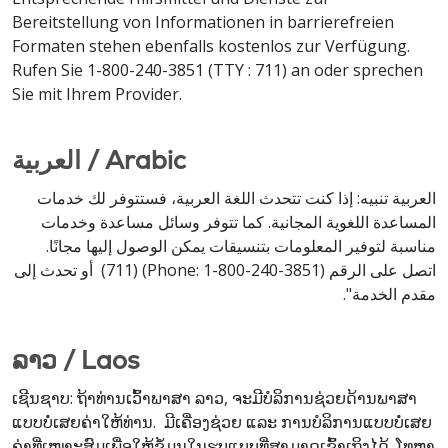
Bereitstellung von Informationen in barrierefreien
Formaten stehen ebenfalls kostenlos zur Verfügung.
Rufen Sie 1-800-240-3851 (TTY : 711) an oder sprechen
Sie mit Ihrem Provider.
العربية / Arabic
العربية تنبيه: إذا كنت تتحدث اللغة العربية، فستتوفر لك خدمات
المساعدة اللغوية المجانية. كما تتوفر وسائل مساعدة وخدمات
مناسبة لتوفير المعلومات بتنسيقات يمكن الوصول إليها مجانًا.
اتصل على الرقم (Phone: 1-800-240-3851) (711) أو تحدث إلى
مقدم الخدمة".
ລາວ / Laos
ເຊີນຊາບ: ຖ້າທ່ານເວົ້າພາສາ ລາວ, ຈະມີບໍລິການຊ່ວຍດ້ານພາສາ
ແບບບໍ່ເສຍຄ່າໃຫ້ທ່ານ. ມີເຄື່ອງຊ່ວຍ ແລະ ການບໍລິການແບບບໍ່ເສຍ
ຄ່າທີ່ເໝາະສົມເພື່ອໃຫ້ຂໍ້ມູນໃນຮູບແບບທີ່ສາມາດເຂົ້າເຖິງໄດ້. ໂທຫາ