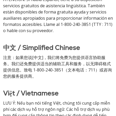
servicios gratuitos de asistencia lingüística. También
están disponibles de forma gratuita ayuda y servicios
auxiliares apropiados para proporcionar información en
formatos accesibles. Llame al 1-800-240-3851 (TTY : 711)
o hable con su proveedor.
中文 / Simplified Chinese
注意：如果您说[中文]，我们将免费为您提供语言协助服
务。我们还免费提供适当的辅助工具和服务，以无障碍格式
提供信息。致电 1-800-240-3851（文本电话：711）或咨询
您的服务提供商。
Việt / Vietnamese
LƯU Ý: Nếu bạn nói tiếng Việt, chúng tôi cung cấp miễn
phí các dịch vụ hỗ trợ ngôn ngữ. Các hỗ trợ dịch vụ phù
hợp để cung cấp thông tin theo các định dạng dễ tiếp