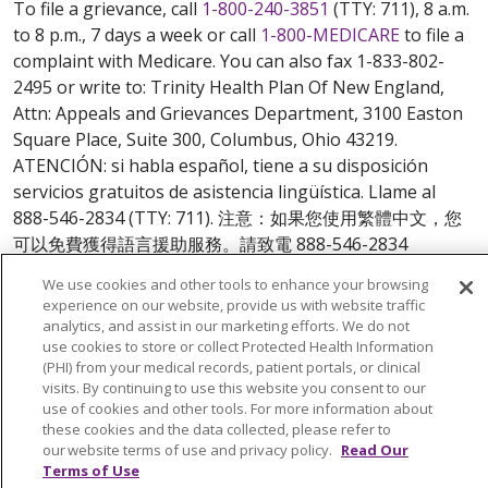
To file a grievance, call
1-800-240-3851
(TTY: 711), 8 a.m.
to 8 p.m., 7 days a week or call
1-800-MEDICARE
to file a
complaint with Medicare. You can also fax 1-833-802-
2495 or write to: Trinity Health Plan Of New England,
Attn: Appeals and Grievances Department, 3100 Easton
Square Place, Suite 300, Columbus, Ohio 43219.
ATENCIÓN: si habla español, tiene a su disposición
servicios gratuitos de asistencia lingüística. Llame al
888-546-2834 (TTY: 711). 注意：如果您使用繁體中文，您
可以免費獲得語言援助服務。請致電 888-546-2834
(TTY:711).
We use cookies and other tools to enhance your browsing
experience on our website, provide us with website traffic
© 2026 Trinity Health Plan Of New England. All rights
analytics, and assist in our marketing efforts. We do not
reserved.
use cookies to store or collect Protected Health Information
(PHI) from your medical records, patient portals, or clinical
Y0164_WEBCT_M_2024
visits. By continuing to use this website you consent to our
use of cookies and other tools. For more information about
these cookies and the data collected, please refer to
our website terms of use and privacy policy.
Read Our
Terms of Use