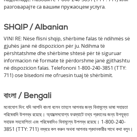
разговарајте са вашим пружаоцем услуга.
SHQIP / Albanian
VINI RE: Nëse flisni shqip, shërbime falas të ndihmës së
gjuhës janë në dispozicion për ju. Ndihma të
përshtatshme dhe shërbime shtesë për të siguruar
informacion në formate të përdorshme janë gjithashtu
në dispozicion falas. Telefononi 1-800-240-3851 (TTY:
711) ose bisedoni me ofruesin tuaj të shërbimit.
বাংলা / Bengali
মনোযোগ দিন: যদি আপনি বাংলা বলেন তাহলে আপনার জন্য বিনামূল্যে ভাষা সহায়তা
পরিষেবাদি উপলব্ধ রয়েছে। অ্যাক্সেসযোগ্য ফরম্যাটে তথ্য প্রদানের জন্য উপযুক্ত
সহায়ক সহযোগিতা এবং পরিষেবাদিও বিনামূল্যে উপলব্ধ রয়েছে। 1-800-240-
3851 (TTY: 711) নম্বরে কল করুন অথবা আপনার প্রদানকারীর সাথে কথা বলুন।