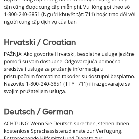
cận cũng được cung cấp miễn phí. Vui lòng gọi theo số
1-800-240-3851 (Người khuyết tật: 711) hoặc trao đổi với
người cung cấp dịch vụ của bạn.
Hrvatski / Croatian
PAŽNJA: Ako govorite Hrvatski, besplatne usluge jezične
pomoći su vam dostupne. Odgovarajuća pomoćna
sredstva i usluge za pružanje informacija u
pristupačnim formatima također su dostupni besplatno.
Nazovite 1-800-240-3851 (TTY : 711) ili razgovarajte sa
svojim pružateljem usluga.
Deutsch / German
ACHTUNG: Wenn Sie Deutsch sprechen, stehen Ihnen
kostenlose Sprachassistenzdienste zur Verfügung.
Entsprechende Hilfsmittel und Dienste zur