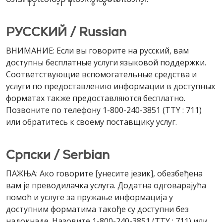
РУССКИЙ / Russian
ВНИМАНИЕ: Если вы говорите на русский, вам
доступны бесплатные услуги языковой поддержки.
Соответствующие вспомогательные средства и
услуги по предоставлению информации в доступных
форматах также предоставляются бесплатно.
Позвоните по телефону 1-800-240-3851 (TTY : 711)
или обратитесь к своему поставщику услуг.
Cрпски / Serbian
ПАЖЊА: Ако говорите [унесите језик], обезбеђена
вам је преводилачка услуга. Додатна одговарајућа
помоћ и услуге за пружање информација у
доступним форматима такође су доступни без
надокнаде. Назовите 1-800-240-3851 (TTY : 711) или