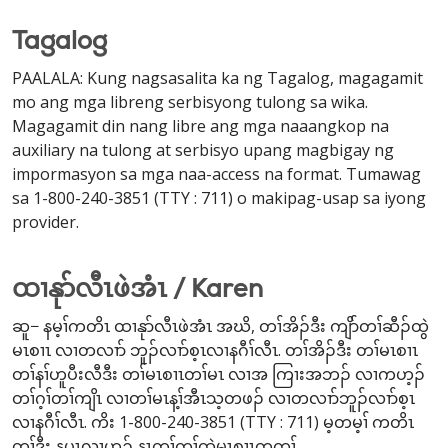
Tagalog
PAALALA: Kung nagsasalita ka ng Tagalog, magagamit
mo ang mga libreng serbisyong tulong sa wika.
Magagamit din nang libre ang mga naaangkop na
auxiliary na tulong at serbisyo upang magbigay ng
impormasyon sa mga naa-access na format. Tumawag
sa 1-800-240-3851 (TTY : 711) o makipag-usap sa iyong
provider.
ထၢနုာ်လီၤဖဲအံၤ / Karen
ဆူ− နမ့ၢ်ကတိၤ ထၢနုာ်လီၤဖဲအံၤ အဃိ, တၢ်အိၣ်ဒီး ကျိာ်တၢ်ဆီၣ်ထွဲ
မၤစၢၤ လၢတလၢာ် ဘူၣ်လၢာ်စ့ၤလၢနဂီၢ်လီၤ. တၢ်အိၣ်ဒီး တၢ်မၤစၢၤ
တၢ်နၢ်ဟူပီးလီဒီး တၢ်မၤစၢၤတၢ်မၤ လၢအ ကြၢးအဘၣ် လၢကဟ့ၣ်
တၢ်ဂ့ၢ်တၢ်ကျိၤ လၢတၢ်မၤန့ၢ်အီၤသ့တဖၣ် လၢတလၢာ်ဘူၣ်လၢာ်စ့ၤ
လၢနဂီၢ်လီၤ. ကိး 1-800-240-3851 (TTY : 711) မ့တမ့ၢ် ကတိၤ
တၢ်ဒီး နပှၤလၢဟ့ၣ် နၤတၢ်ကွၢ်ထွဲမၤစၢၤတက့ၢ်.